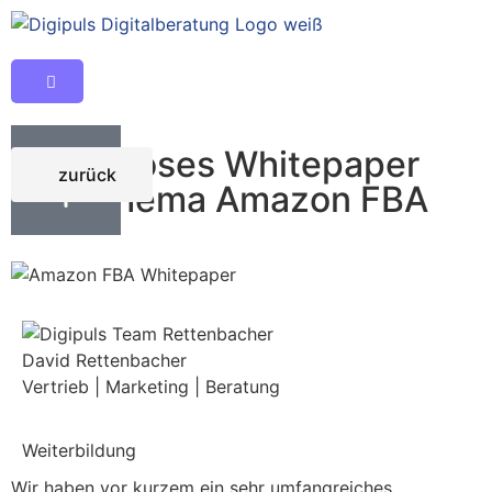
Kostenloses Whitepaper
zurück
zum Thema Amazon FBA
David Rettenbacher
Vertrieb | Marketing | Beratung
Weiterbildung
Wir haben vor kurzem ein sehr umfangreiches