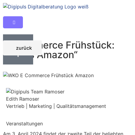
E-Commerce Frühstück:
zurück
„Fokus Amazon“
Edith Ramoser
Vertrieb | Marketing | Qualitätsmanagement
Veranstaltungen
Am 3. April 2024 findet der zweite Teil der beliebten